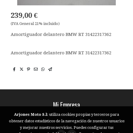
239,00 €
(IVA General 21% incluido)
Amortiguador delantero BMW RT 31422317362
Amortiguador delantero BMW RT 31422317362
Mi Empresa
Edita este texto con tu propio contenido
Arjones Moto S.l:
utiliza cookies propias y terceros para
obtener datos estadísticos de la navegación de nuestros usuarios
y mejorar nuestros servicios. Puedes configurar tus