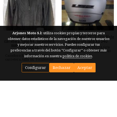
Arjones Moto S.l:
utiliza cookies propias y terceros para
Cazadora BMW Atlantis
Casco LS2 Mod. DELTA Gris Mate
obtener datos estadísticos de la navegación de nuestros usuarios
carretera, talla 44. Totalmente
ECER22-05 Talla XS 540
nueva. OFERTA 75% de
y mejorar nuestros servicios. Puedes configurar tus
Casco LS2 Mod. DELTA Gris
DESCUENTO
preferencias a través del botón “Configurar” o obtener más
Mate ECER22-05 Talla XS 540
Cazadora BMW para moto de
información en nuestra
política de cookies
.
carretera, talla 44. Totalmente
nueva. ...
Configurar
Rechazar
Aceptar
326,00 €
93,00 €